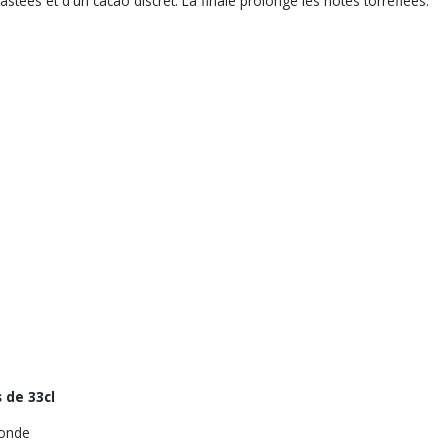
astées et d'un cacao discret. La finale prolonge les notes torréfiées.
 de 33cl
ronde