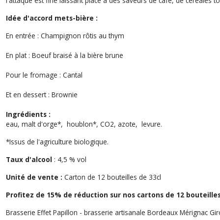
l'attaque est fine laissant place à des saveurs de café, de céréales to
Idée d'accord mets-bière :
En entrée : Champignon rôtis au thym
En plat : Boeuf braisé à la bière brune
Pour le fromage : Cantal
Et en dessert : Brownie
Ingrédients :
eau, malt d'orge*, houblon*, CO2, azote, levure.
*Issus de l'agriculture biologique.
Taux d'alcool
: 4,5 % vol
Unité de vente :
Carton de 12 bouteilles de 33cl
Profitez de 15% de réduction sur nos cartons de 12 bouteilles
Brasserie Effet Papillon - brasserie artisanale Bordeaux Mérignac Gi