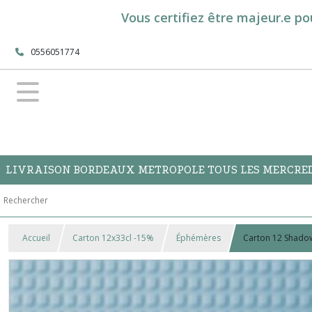
Vous certifiez être majeur.e po
0556051774
LIVRAISON BORDEAUX METROPOLE TOUS LES MERCREDI
Accueil
Carton 12x33cl -15%
Éphémères
Carton 12 Shadows