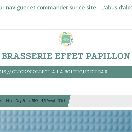
ur naviguer et commander sur ce site - L’abus d’al
BRASSERIE EFFET PAPILLON
S // CLICK&COLLECT A LA BOUTIQUE DU BAR
 - Nitro Dry Stout BIO - 4,5 %vol - 33cl