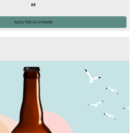
6
€
AJOUTER AU PANIER