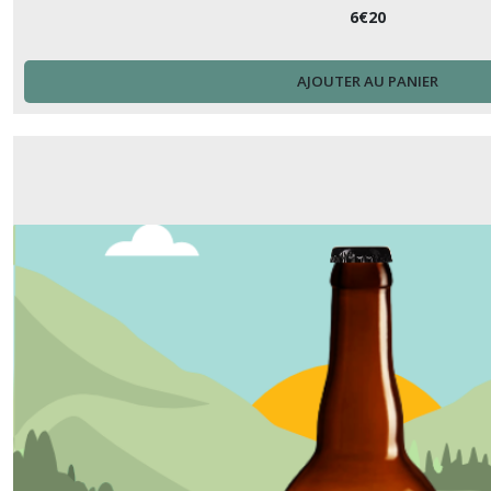
6
€
20
AJOUTER AU PANIER