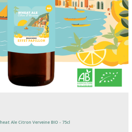
heat Ale Citron Verveine BIO - 75cl