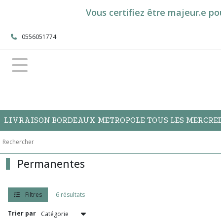
Fermer
Vous certifiez être majeur.e po
0556051774
FILTRES
Tous
les
produits
Format
75cl
LIVRAISON BORDEAUX METROPOLE TOUS LES MERCREDI
Permanentes
(6)
Permanentes
Afficher
les
Filtres
6 résultats
résultats
Trier par