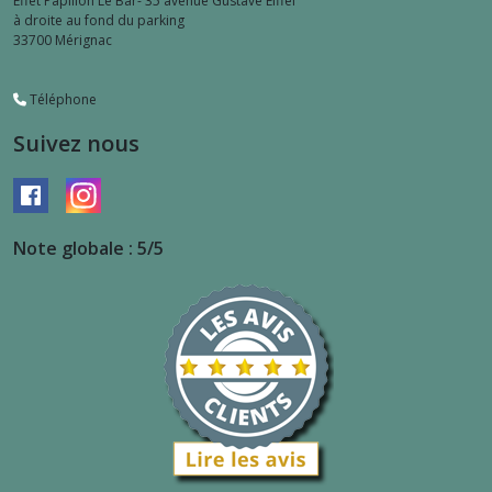
Effet Papillon Le Bar- 35 avenue Gustave Eiffel
à droite au fond du parking
33700
Mérignac
Téléphone
Suivez nous
Note globale : 5/5