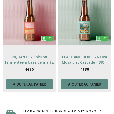
PIQUANTE - Boisson
PEACE AND QUIET - NEIPA
fermentée à base de malts,
Mosaic et Cascade - BIO -
fraise et citron vert- BIO -
6%vol. 33cl
4
€
30
4
€
30
4,3%vol. 33cl
AJOUTER AU PANIER
AJOUTER AU PANIER
LIVRAISON SUR BORDEAUX METROPOLE