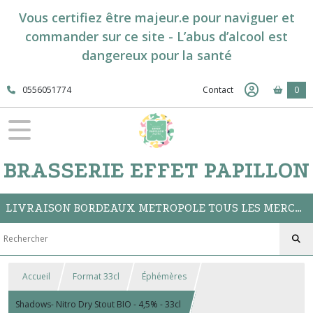
Vous certifiez être majeur.e pour naviguer et
commander sur ce site - L’abus d’alcool est
dangereux pour la santé
0556051774
Contact
0
BRASSERIE EFFET PAPILLON
LIVRAISON BORDEAUX METROPOLE TOUS LES MERCREDIS // CLICK&COLLECT A LA BOUTIQUE DU BAR
Accueil
Format 33cl
Éphémères
Shadows- Nitro Dry Stout BIO - 4,5% - 33cl