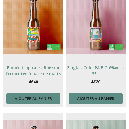
Fumée tropicale - Boisson
Glagla - Cold IPA BIO 6%vol. -
fermentée à base de malts
33cl
et d'ananas - BIO- 4,2% - 33cl
4
€
40
4
€
20
AJOUTER AU PANIER
AJOUTER AU PANIER