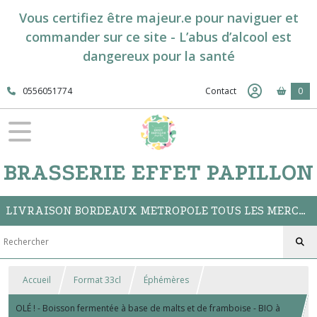
Vous certifiez être majeur.e pour naviguer et
commander sur ce site - L’abus d’alcool est
dangereux pour la santé
0556051774
Contact
0
BRASSERIE EFFET PAPILLON
LIVRAISON BORDEAUX METROPOLE TOUS LES MERCREDIS // CLICK&COLLECT A LA BOUTIQUE DU BAR
Accueil
Format 33cl
Éphémères
OLÉ ! - Boisson fermentée à base de malts et de framboise - BIO à