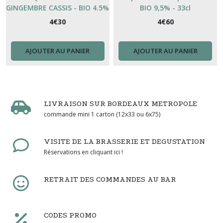
GINGEMBRE CASSIS - BIO 4.5%
BIO 9,5% - 33cl
vol.
4
€
30
4
€
60
AJOUTER AU PANIER
AJOUTER AU PANIER
LIVRAISON SUR BORDEAUX METROPOLE
commande mini 1 carton (12x33 ou 6x75)
VISITE DE LA BRASSERIE ET DEGUSTATION
Réservations en cliquant ici !
RETRAIT DES COMMANDES AU BAR
CODES PROMO