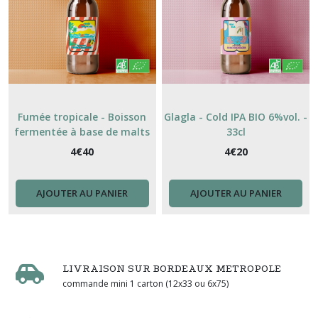
Fumée tropicale - Boisson
Glagla - Cold IPA BIO 6%vol. -
fermentée à base de malts
33cl
et d'ananas - BIO- 4,2% - 33cl
4
€
40
4
€
20
AJOUTER AU PANIER
AJOUTER AU PANIER
LIVRAISON SUR BORDEAUX METROPOLE
commande mini 1 carton (12x33 ou 6x75)