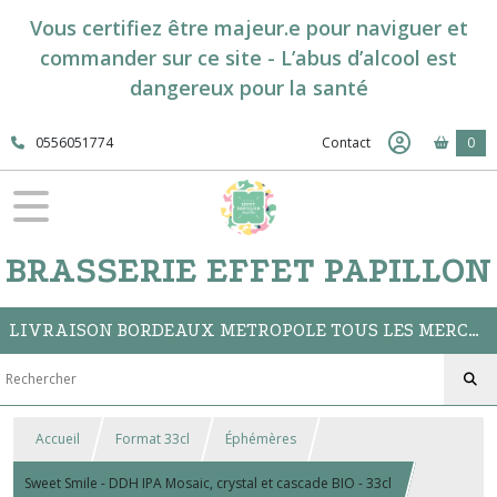
Vous certifiez être majeur.e pour naviguer et
commander sur ce site - L’abus d’alcool est
dangereux pour la santé
0556051774
Contact
0
BRASSERIE EFFET PAPILLON
LIVRAISON BORDEAUX METROPOLE TOUS LES MERCREDIS // CLICK&COLLECT A LA BOUTIQUE DU BAR
Accueil
Format 33cl
Éphémères
Sweet Smile - DDH IPA Mosaic, crystal et cascade BIO - 33cl