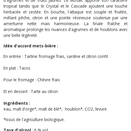
d'agrumes et de fruits jaunes. Le Mosaic apporte son caractère
tropical tandis que le Crystal et le Cascade ajoutent une touche
herbacée et zestée. En bouche, l'attaque est souple et fruitée,
mêlant pêche, citron et une pointe résineuse soutenue par une
amertume nette mais harmonieuse. La finale fraîche et
aromatique prolonge les nuances d'agrumes et de houblons avec
une belle légèreté.
Idée d'accord mets-bière :
En entrée : Tartine fromage frais, sardine et citron confit
En plat : Tacos
Pour le fromage : Chèvre frais
Et en dessert : Tarte au citron
Ingrédients :
eau, malt d'orge*, malt de blé*, houblon*, CO2, levure.
*Issus de l'agriculture biologique.
Taux d'alcool
: 6 % vol