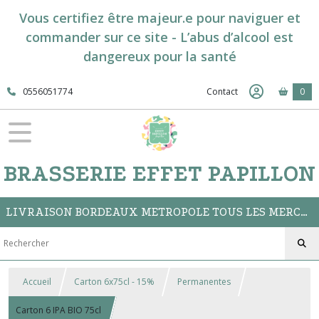
Vous certifiez être majeur.e pour naviguer et
commander sur ce site - L’abus d’alcool est
dangereux pour la santé
0556051774
Contact
0
BRASSERIE EFFET PAPILLON
LIVRAISON BORDEAUX METROPOLE TOUS LES MERCREDIS // CLICK&COLLECT A LA BOUTIQUE DU BAR
Accueil
Carton 6x75cl - 15%
Permanentes
Carton 6 IPA BIO 75cl