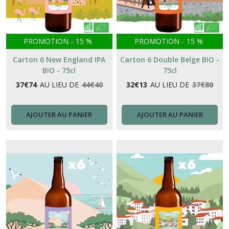
PROMOTION
-
15
%
PROMOTION
-
15
%
Carton 6 New England IPA
Carton 6 Double Belge BIO -
BIO - 75cl
75cl
37
€
74
AU LIEU DE
44
€
40
32
€
13
AU LIEU DE
37
€
80
AJOUTER AU PANIER
AJOUTER AU PANIER