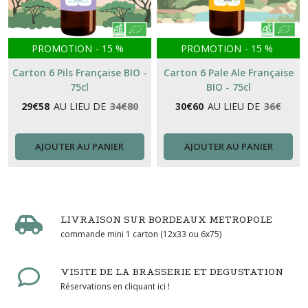
PROMOTION
-
15
%
PROMOTION
-
15
%
Carton 6 Pils Française BIO -
Carton 6 Pale Ale Française
75cl
BIO - 75cl
29
€
58
AU LIEU DE
34
€
80
30
€
60
AU LIEU DE
36
€
AJOUTER AU PANIER
AJOUTER AU PANIER
LIVRAISON SUR BORDEAUX METROPOLE
commande mini 1 carton (12x33 ou 6x75)
VISITE DE LA BRASSERIE ET DEGUSTATION
Réservations en cliquant ici !