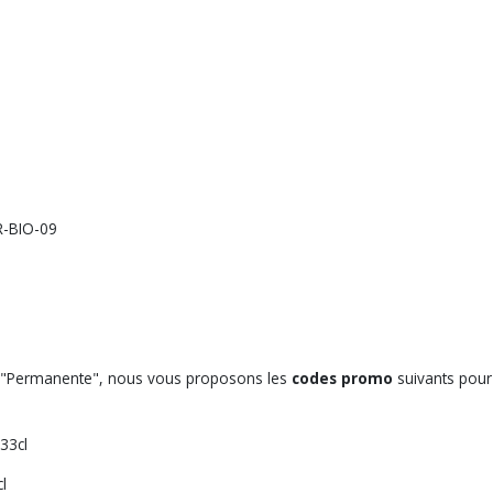
FR-BIO-09
& "Permanente", nous vous proposons les
codes promo
suivants pour 
33cl
l