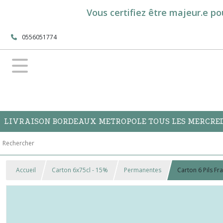
Vous certifiez être majeur.e po
0556051774
LIVRAISON BORDEAUX METROPOLE TOUS LES MERCREDI
Accueil
Carton 6x75cl - 15%
Permanentes
Carton 6 Pils Fr