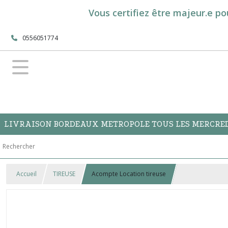
Vous certifiez être majeur.e po
0556051774
LIVRAISON BORDEAUX METROPOLE TOUS LES MERCREDI
Accueil
TIREUSE
Acompte Location tireuse