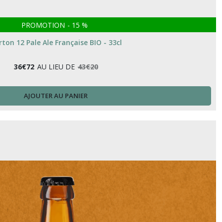
PROMOTION
-
15
%
rton 12 Pale Ale Française BIO - 33cl
36
€
72
AU LIEU DE
43
€
20
AJOUTER AU PANIER