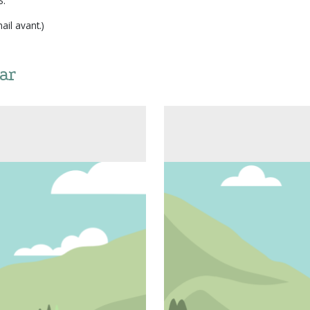
S.
ail avant.)
ar