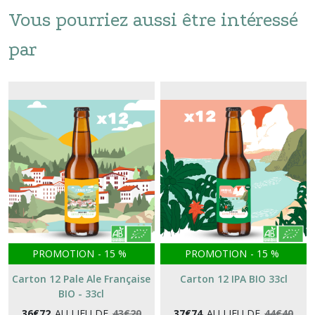
Vous pourriez aussi être intéressé
par
PROMOTION
-
15
%
PROMOTION
-
15
%
Carton 12 Pale Ale Française
Carton 12 IPA BIO 33cl
BIO - 33cl
36
€
72
AU LIEU DE
43
€
20
37
€
74
AU LIEU DE
44
€
40