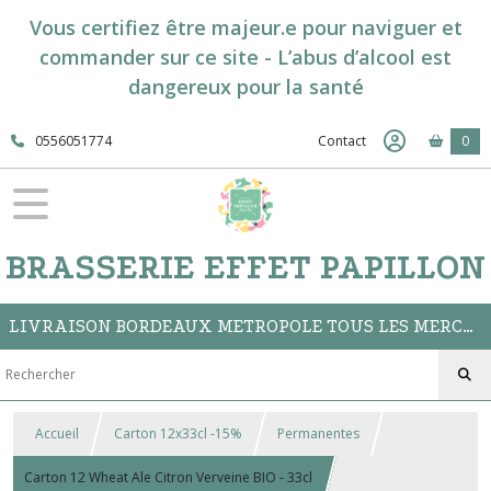
Vous certifiez être majeur.e pour naviguer et
commander sur ce site - L’abus d’alcool est
dangereux pour la santé
0556051774
Contact
0
BRASSERIE EFFET PAPILLON
LIVRAISON BORDEAUX METROPOLE TOUS LES MERCREDIS // CLICK&COLLECT A LA BOUTIQUE DU BAR
Accueil
Carton 12x33cl -15%
Permanentes
Carton 12 Wheat Ale Citron Verveine BIO - 33cl