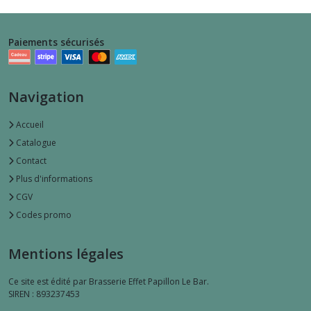
Paiements sécurisés
Navigation
Accueil
Catalogue
Contact
Plus d'informations
CGV
Codes promo
Mentions légales
Ce site est édité par Brasserie Effet Papillon Le Bar.
SIREN : 893237453