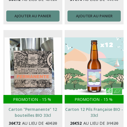
AJOUTER AU PANIER
AJOUTER AU PANIER
PROMOTION
-
15
%
PROMOTION
-
15
%
Carton "Permanente" 12
Carton 12 Pils Française BIO -
bouteilles BIO 33cl
33cl
36
€
72
AU LIEU DE
43
€
20
26
€
52
AU LIEU DE
31
€
20