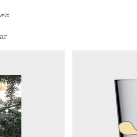
ronde
ar