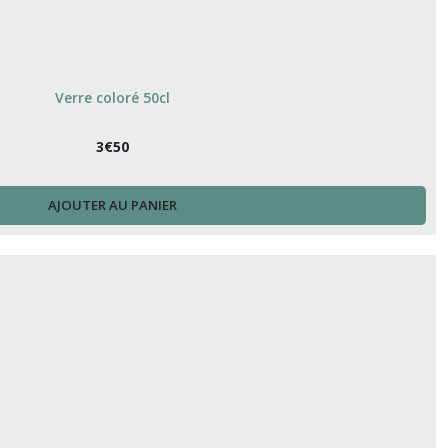
Verre coloré 50cl
3
€
50
AJOUTER AU PANIER