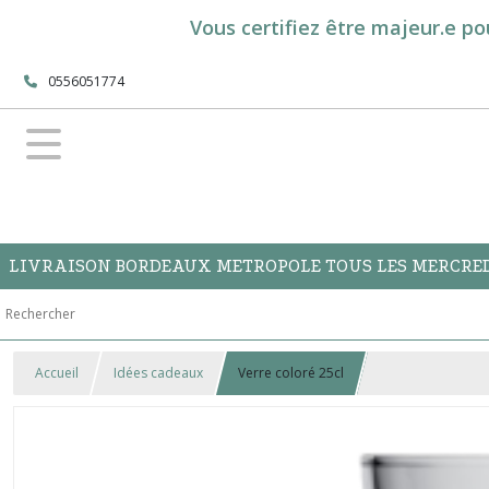
Vous certifiez être majeur.e po
0556051774
LIVRAISON BORDEAUX METROPOLE TOUS LES MERCREDI
Accueil
Idées cadeaux
Verre coloré 25cl